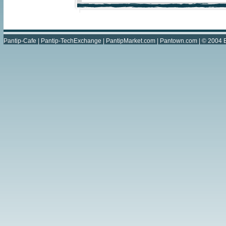
Pantip-Cafe
|
Pantip-TechExchange
|
PantipMarket.com
|
Pantown.com
| © 2004